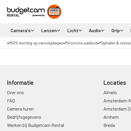
Camera's
Lenzen
Licht
Audio
Grip
50% korting op vervolgdagen
Grootste aanbod
Ophalen & retour
Informatie
Locaties
Over ons
Almelo
FAQ
Amsterdam-N
Camera huren
Amsterdam Z
Bedrijfsgegevens
Arnhem
Werken bij Budgetcam Rental
Breda