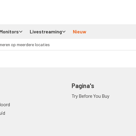
Monitors
Livestreaming
Nieuw
neren op meerdere locaties
Pagina's
Try Before You Buy
oord
uid