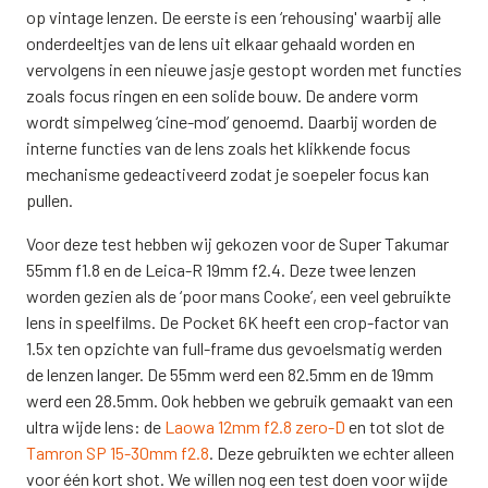
op vintage lenzen. De eerste is een ‘rehousing' waarbij alle
onderdeeltjes van de lens uit elkaar gehaald worden en
vervolgens in een nieuwe jasje gestopt worden met functies
zoals focus ringen en een solide bouw. De andere vorm
wordt simpelweg ‘cine-mod’ genoemd. Daarbij worden de
interne functies van de lens zoals het klikkende focus
mechanisme gedeactiveerd zodat je soepeler focus kan
pullen.
Voor deze test hebben wij gekozen voor de Super Takumar
55mm f1.8 en de Leica-R 19mm f2.4. Deze twee lenzen
worden gezien als de ‘poor mans Cooke’, een veel gebruikte
lens in speelfilms. De Pocket 6K heeft een crop-factor van
1.5x ten opzichte van full-frame dus gevoelsmatig werden
de lenzen langer. De 55mm werd een 82.5mm en de 19mm
werd een 28.5mm. Ook hebben we gebruik gemaakt van een
ultra wijde lens: de
Laowa 12mm f2.8 zero-D
en tot slot de
Tamron SP 15-30mm f2.8
. Deze gebruikten we echter alleen
voor één kort shot. We willen nog een test doen voor wijde