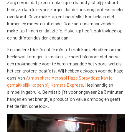
Zorg ervoor dat je een make-up en haarstylist bij je shoot
hebt, zo kan je ervoor zorgen dat de look nog professioneler
overkomt. Onze make-up en haarstylist kon helaas niet
komen en moesten uiteindelijk de acteurs maar zonder
make-up filmen en dat zie je. Make-up heeft ook invloed op
de huidtinten dus denk daar aan.
Een andere trick is dat je mist of rook kan gebruiken om het
beeld wat ‘romiger' te maken. Je hoeft hiervoor niet perse
een rookmachine voor te huren maar doe het vooral wel als
het een grotere locatie is. Wij hebben gekozen voor de ‘haze
cans’ van
Atmosphere Aerosol Haze Spray deze kan je
gemakkelijk kopen bij Kamera Express
. Heel handig en
simpel in gebruik. De mist blijft voor ongeveer 2 a 3 minuten
hangen en het brengt je production value omhoog en geeft
het de filmische look.