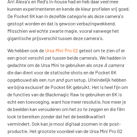
Arri Alexa's en Red's in-house had en heb daar veel mee
kunnen experimenteren en kende de kleur profielen vrij goed.
De Pocket 6K kan in dezelfde categorie als deze camera's
gestopt worden en dat is gewoon verbazingwekkend.
Misschien wel echte zwarte magie, vooral vanwege het
gigantische prijsverschil tussen deze camera's.
We hebben ook de
Ursa Mini Pro G2
getest om te zien of er
een groot verschil zat tussen beide camera’s. We hadden in
gedachte om de Ursa Mini te gebruiken als onze
A camera
die dan dient voor de statische shots en de Pocket 6K
opgebouwd als een
run and gun
setup. Uiteindelijk hebben
we bijna exclusief de Pocket 6K gebruikt. Het is heel fijn om
de functies van de Blackmagic Raw te gebruiken en 6K is
echt een toevoeging, want hoe meer resolutie, hoe meer je
de beelden kan verouderen om het zo te zeggen en die film
look te bereiken zonder dat het de beeldkwaliteit
vermindert. Ook kan je mooi digitaal zoomen in de post-
productie. Het grootste voordeel van de Ursa Mini Pro G2