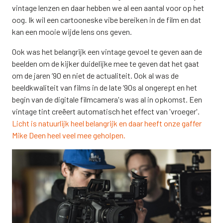
vintage lenzen en daar hebben we al een aantal voor op het
oog. Ik wil een cartooneske vibe bereiken in de film en dat
kan een mooie wijde lens ons geven.
Ook was het belangrijk een vintage gevoel te geven aan de
beelden om de kijker duidelijke mee te geven dat het gaat
om de jaren ‘90 en niet de actualiteit. Ook al was de
beeldkwaliteit van films in de late ‘90s al ongerept en het
begin van de digitale filmcamera's was al in opkomst. Een
vintage tint creëert automatisch het effect van 'vroeger'.
Licht is natuurlijk heel belangrijk en daar heeft onze gaffer
Mike Deen heel veel mee geholpen.