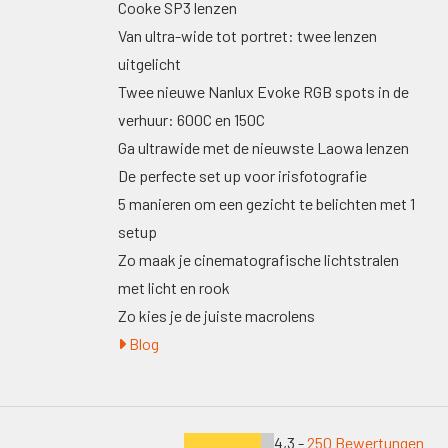
Cooke SP3 lenzen
Van ultra-wide tot portret: twee lenzen
uitgelicht
Twee nieuwe Nanlux Evoke RGB spots in de
verhuur: 600C en 150C
Ga ultrawide met de nieuwste Laowa lenzen
De perfecte set up voor irisfotografie
5 manieren om een gezicht te belichten met 1
setup
Zo maak je cinematografische lichtstralen
met licht en rook
Zo kies je de juiste macrolens
Blog
4,3 -
250 Bewertungen