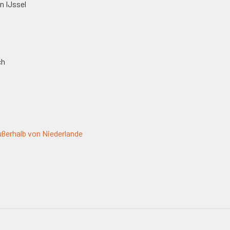
n IJssel
ch
ßerhalb von Niederlande