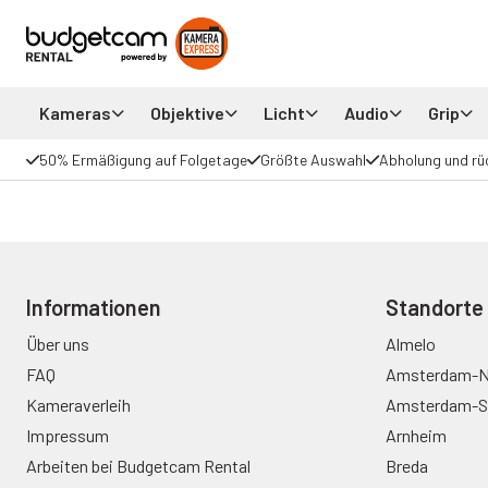
Kameras
Objektive
Licht
Audio
Grip
50% Ermäßigung auf Folgetage
Größte Auswahl
Abholung und rü
Informationen
Standorte
Über uns
Almelo
FAQ
Amsterdam-N
Kameraverleih
Amsterdam-S
Impressum
Arnheim
Arbeiten bei Budgetcam Rental
Breda