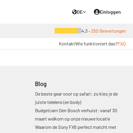
DE
Einloggen
4,3 -
250 Bewertungen
Kontakt
Wie funktioniert das?
FAQ
Blog
De beste gear voor op safari: zo kies je de
juiste telelens (en body)
Budgetcam Den Bosch verhuist: vanaf 30
maart welkom op onze nieuwe locatie
Waarom de Sony FX6 perfect matcht met