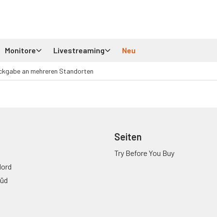
Monitore
Livestreaming
Neu
ckgabe an mehreren Standorten
Seiten
Try Before You Buy
ord
üd