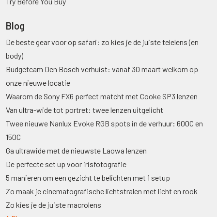
Try Before You Buy
Blog
De beste gear voor op safari: zo kies je de juiste telelens (en
body)
Budgetcam Den Bosch verhuist: vanaf 30 maart welkom op
onze nieuwe locatie
Waarom de Sony FX6 perfect matcht met Cooke SP3 lenzen
Van ultra-wide tot portret: twee lenzen uitgelicht
Twee nieuwe Nanlux Evoke RGB spots in de verhuur: 600C en
150C
Ga ultrawide met de nieuwste Laowa lenzen
De perfecte set up voor irisfotografie
5 manieren om een gezicht te belichten met 1 setup
Zo maak je cinematografische lichtstralen met licht en rook
Zo kies je de juiste macrolens