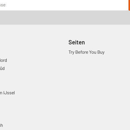
Seiten
Try Before You Buy
ord
üd
n IJssel
ch