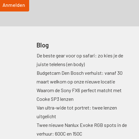
Blog
De beste gear voor op safari: zo kies je de
juiste telelens (en body)
Budgetcam Den Bosch verhuist: vanaf 30
maart welkom op onze nieuwe locatie
Waarom de Sony FX6 perfect matcht met
Cooke SP3 lenzen
Van ultra-wide tot portret: twee lenzen
uitgelicht
Twee nieuwe Nanlux Evoke RGB spots in de
verhuur: 600C en 150C