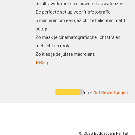
Ga ultrawide met de nieuwste Laowa lenzen
De perfecte set up voor irisfotografie
5 manieren om een gezicht te belichten met 1
setup
Zo maak je cinematografische lichtstralen
met licht en rook
Zo kies je de juiste macrolens
Blog
4,3 -
250 Bewertungen
© 2026 Budgetcam Rental