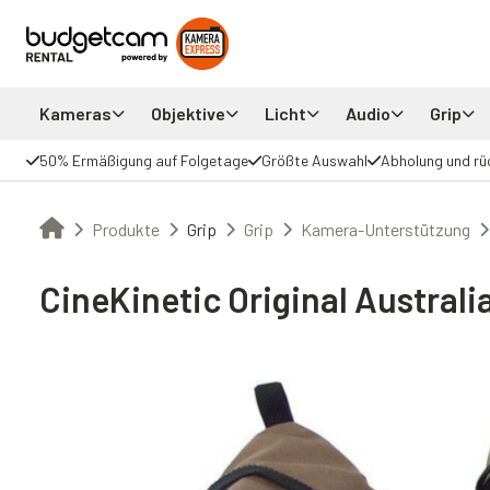
Kameras
Objektive
Licht
Audio
Grip
50% Ermäßigung auf Folgetage
Größte Auswahl
Abholung und rü
Produkte
Grip
Grip
Kamera-Unterstützung
CineKinetic Original Austral