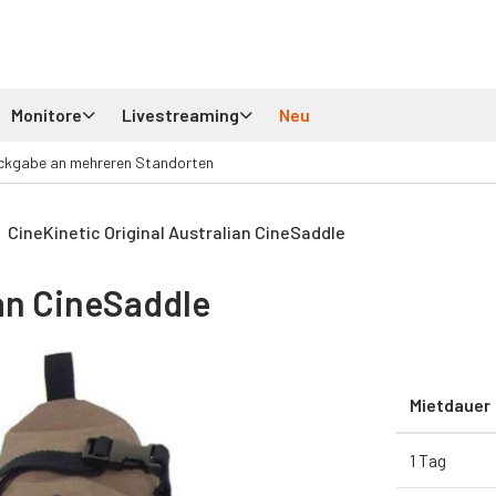
Monitore
Livestreaming
Neu
ckgabe an mehreren Standorten
CineKinetic Original Australian CineSaddle
ian CineSaddle
Mietdauer
1 Tag