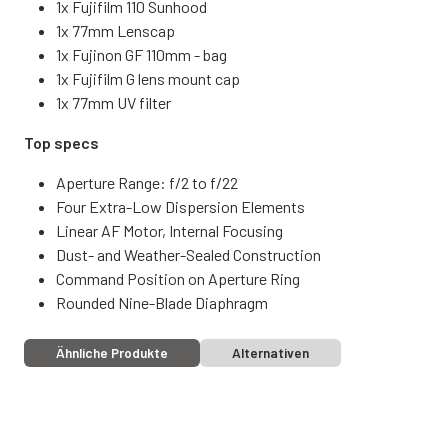
1x Fujifilm 110 Sunhood
1x 77mm Lenscap
1x Fujinon GF 110mm - bag
1x Fujifilm G lens mount cap
1x 77mm UV filter
Top specs
Aperture Range: f/2 to f/22
Four Extra-Low Dispersion Elements
Linear AF Motor, Internal Focusing
Dust- and Weather-Sealed Construction
Command Position on Aperture Ring
Rounded Nine-Blade Diaphragm
Ähnliche Produkte
Alternativen