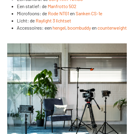
Een statief: de
Manfrotto 502
Microfoons: de
Rode NTG1
en
Sanken CS-1e
Licht: de
Raylight 3 lichtset
Accessoires: een
hengel
,
boombuddy
en
counterweight