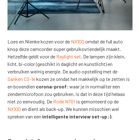
Loes en Nienke kozen voor de
NX100
omdat de full auto
knop deze camcorder super gebruiksvriendelijk maakt.
Hetzelfde geldt voor de
Raylight set
. De lampen zijn klein,
licht, bi-color (geschikt in daglicht en kunstlicht) en
verbruiken weinig energie. De audio opstelling met de
Sanken CS-1e
kozen ze omdat het makkelijk op te zetten is
en bovendien
corona-proof:
waar je in normaliter een
zendermicrofoon zou gebruiken, is dat in deze tijd helaas
niet zo eenvoudig. De
Rode NTG1
is gemonteerd op de
NX100
en dient als back-up. We kunnen misschien wel
spreken van een
intelligente interview set-up ;).