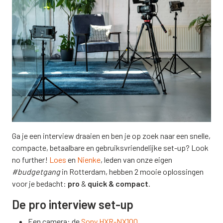
Ga je een interview draaien en ben je op zoek naar een snelle,
compacte, betaalbare en gebruiksvriendelijke set-up? Look
no further!
Loes
en
Nienke
, leden van onze eigen
#budgetgang
in Rotterdam, hebben 2 mooie oplossingen
voor je bedacht:
pro
&
quick & compact
.
De pro interview set-up
Een camera: de
Sony HXR-NX100