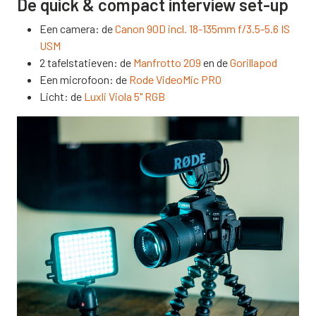
De quick & compact interview set-up
Een camera: de
Canon 90D incl. 18-135mm f/3.5-5.6 IS
USM
2 tafelstatieven: de
Manfrotto 209
en de
Gorillapod
Een microfoon: de
Rode VideoMic PRO
Licht: de
Luxli Viola 5" RGB