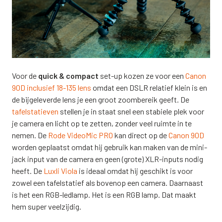
Voor de
quick & compact
set-up kozen ze voor een
Canon
90D inclusief 18-135 lens
omdat een DSLR relatief klein is en
de bijgeleverde lens je een groot zoombereik geeft. De
tafelstatieven
stellen je in staat snel een stabiele plek voor
je camera en licht op te zetten, zonder veel ruimte in te
nemen. De
Rode VideoMic PRO
kan direct op de
Canon 90D
worden geplaatst omdat hij gebruik kan maken van de mini-
jack input van de camera en geen (grote) XLR-inputs nodig
heeft. De
Luxli Viola
is ideaal omdat hij geschikt is voor
zowel een tafelstatief als bovenop een camera. Daarnaast
is het een RGB-ledlamp. Het is een RGB lamp. Dat maakt
hem super veelzijdig.