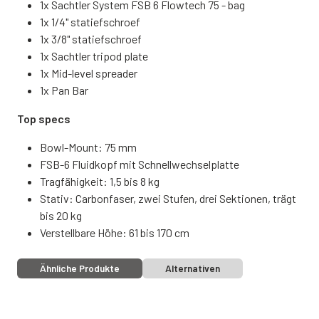
1x Sachtler System FSB 6 Flowtech 75 - bag
1x 1/4" statiefschroef
1x 3/8" statiefschroef
1x Sachtler tripod plate
1x Mid-level spreader
1x Pan Bar
Top specs
Bowl-Mount: 75 mm
FSB-6 Fluidkopf mit Schnellwechselplatte
Tragfähigkeit: 1,5 bis 8 kg
Stativ: Carbonfaser, zwei Stufen, drei Sektionen, trägt
bis 20 kg
Verstellbare Höhe: 61 bis 170 cm
Ähnliche Produkte
Alternativen