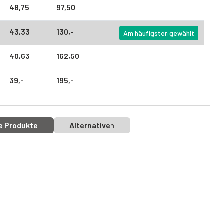
48,
75
97,
50
43,
33
130,
-
Am häufigsten gewählt
40,
63
162,
50
39,
-
195,
-
e Produkte
Alternativen