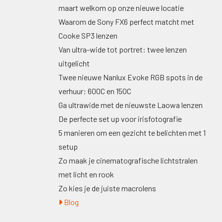
maart welkom op onze nieuwe locatie
Waarom de Sony FX6 perfect matcht met
Cooke SP3 lenzen
Van ultra-wide tot portret: twee lenzen
uitgelicht
Twee nieuwe Nanlux Evoke RGB spots in de
verhuur: 600C en 150C
Ga ultrawide met de nieuwste Laowa lenzen
De perfecte set up voor irisfotografie
5 manieren om een gezicht te belichten met 1
setup
Zo maak je cinematografische lichtstralen
met licht en rook
Zo kies je de juiste macrolens
Blog