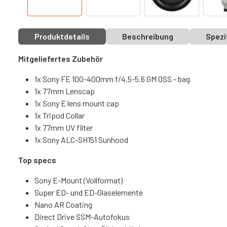
Produktdetails
Beschreibung
Spezi
Mitgeliefertes Zubehör
1x Sony FE 100-400mm f/4.5-5.6 GM OSS - bag
1x 77mm Lenscap
1x Sony E lens mount cap
1x Tripod Collar
1x 77mm UV filter
1x Sony ALC-SH151 Sunhood
Top specs
Sony E-Mount (Vollformat)
Super ED- und ED-Glaselemente
Nano AR Coating
Direct Drive SSM-Autofokus