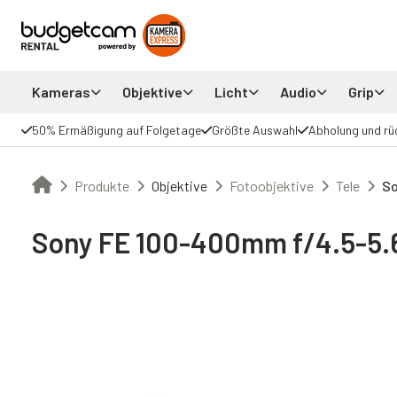
Kameras
Objektive
Licht
Audio
Grip
50% Ermäßigung auf Folgetage
Größte Auswahl
Abholung und rü
Produkte
Objektive
Fotoobjektive
Tele
So
Sony FE 100-400mm f/4.5-5.