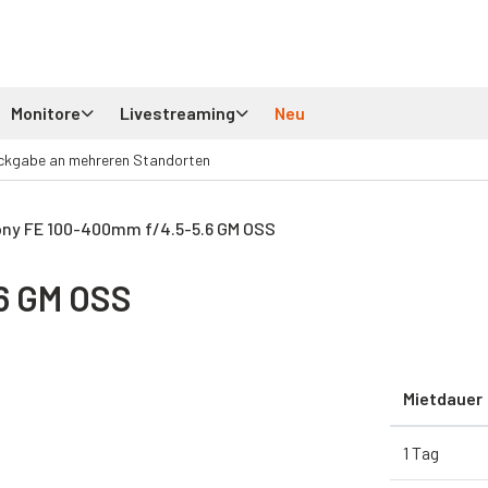
Monitore
Livestreaming
Neu
ckgabe an mehreren Standorten
ny FE 100-400mm f/4.5-5.6 GM OSS
6 GM OSS
Mietdauer
1 Tag