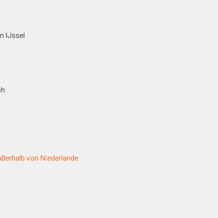
n IJssel
ch
ßerhalb von Niederlande