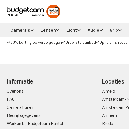
Camera's
Lenzen
Licht
Audio
Grip
50% korting op vervolgdagen
Grootste aanbod
Ophalen & retour
Informatie
Locaties
Over ons
Almelo
FAQ
Amsterdam-N
Camera huren
Amsterdam Z
Bedrijfsgegevens
Arnhem
Werken bij Budgetcam Rental
Breda