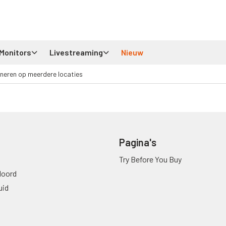
Monitors
Livestreaming
Nieuw
neren op meerdere locaties
Pagina's
Try Before You Buy
oord
uid