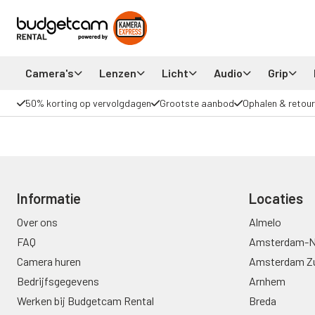
Camera's
Lenzen
Licht
Audio
Grip
50% korting op vervolgdagen
Grootste aanbod
Ophalen & retour
Informatie
Locaties
Over ons
Almelo
FAQ
Amsterdam-N
Camera huren
Amsterdam Z
Bedrijfsgegevens
Arnhem
Werken bij Budgetcam Rental
Breda