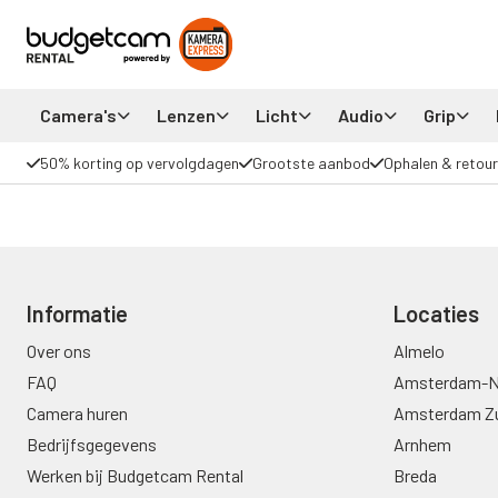
Camera's
Lenzen
Licht
Audio
Grip
50% korting op vervolgdagen
Grootste aanbod
Ophalen & retour
Informatie
Locaties
Over ons
Almelo
FAQ
Amsterdam-N
Camera huren
Amsterdam Z
Bedrijfsgegevens
Arnhem
Werken bij Budgetcam Rental
Breda