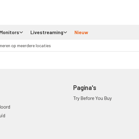
Monitors
Livestreaming
Nieuw
neren op meerdere locaties
Pagina's
Try Before You Buy
oord
uid