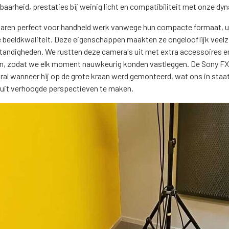
aarheid, prestaties bij weinig licht en compatibiliteit met onze dy
ren perfect voor handheld werk vanwege hun compacte formaat, uit
e beeldkwaliteit. Deze eigenschappen maakten ze ongelooflijk veelz
andigheden. We rustten deze camera's uit met extra accessoires e
en, zodat we elk moment nauwkeurig konden vastleggen. De Sony F
ral wanneer hij op de grote kraan werd gemonteerd, wat ons in staa
uit verhoogde perspectieven te maken.