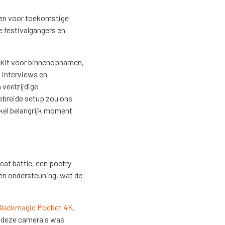
tten voor toekomstige
e festivalgangers en
nekit voor binnenopnamen,
 interviews en
 veelzijdige
ebreide setup zou ons
kel belangrijk moment
eat battle, een poetry
 en ondersteuning, wat de
Blackmagic Pocket 4K
.
r deze camera's was