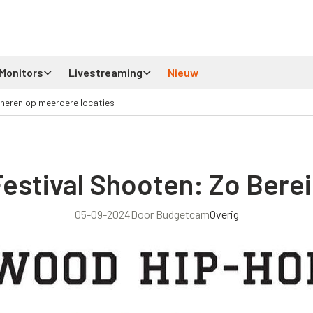
Monitors
Livestreaming
Nieuw
neren op meerdere locaties
estival Shooten: Zo Bere
05-09-2024
Door Budgetcam
Overig