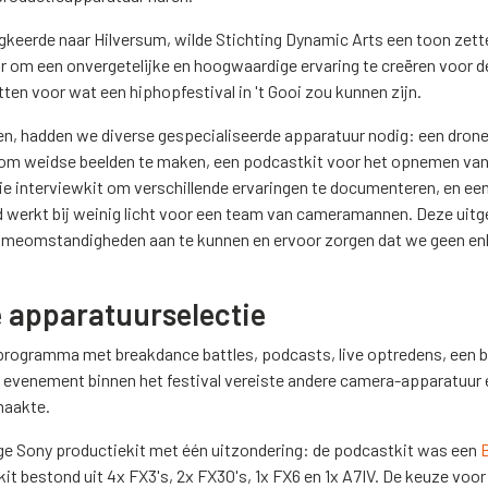
rugkeerde naar Hilversum, wilde Stichting Dynamic Arts een toon ze
ar om een onvergetelijke en hoogwaardige ervaring te creëren voor d
tten voor wat een hiphopfestival in 't Gooi zou kunnen zijn.
gen, hadden we diverse gespecialiseerde apparatuur nodig: een dro
om weidse beelden te maken, een podcastkit voor het opnemen van
e interviewkit om verschillende ervaringen te documenteren, en een
d werkt bij weinig licht voor een team van cameramannen. Deze uitg
ameomstandigheden aan te kunnen en ervoor zorgen dat we geen en
e apparatuurselectie
 programma met breakdance battles, podcasts, live optredens, een b
lk evenement binnen het festival vereiste andere camera-apparatuur
maakte.
ge Sony productiekit met één uitzondering: de podcastkit was een
it bestond uit 4x FX3's, 2x FX30's, 1x FX6 en 1x A7IV. De keuze voo