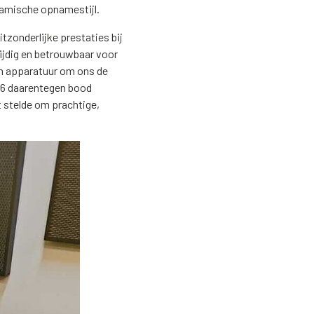
namische opnamestijl.
zonderlijke prestaties bij
ijdig en betrouwbaar voor
n apparatuur om ons de
X6 daarentegen bood
t stelde om prachtige,