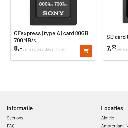
CFexpress (type A) card 80GB
SD card
700MB/s
8,
-
7,
33
per dag bij 3 dagen huren
per da
Informatie
Locaties
Over ons
Almelo
FAQ
Amsterdam-N