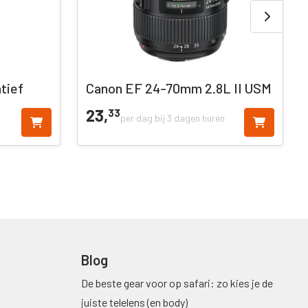
tief
Canon EF 24-70mm 2.8L II USM
23,
33
per dag bij 3 dagen huren
Blog
De beste gear voor op safari: zo kies je de
juiste telelens (en body)