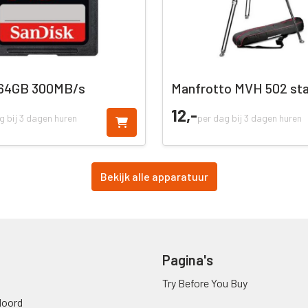
 64GB 300MB/s
Manfrotto MVH 502 sta
12,
-
g bij 3 dagen huren
per dag bij 3 dagen huren
Bekijk alle apparatuur
Pagina's
Try Before You Buy
oord