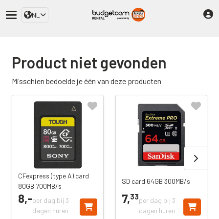
NL
Product niet gevonden
Misschien bedoelde je één van deze producten
CFexpress (type A) card
SD card 64GB 300MB/s
80GB 700MB/s
8,
-
7,
33
per dag bij 3
per dag bij 3
dagen huren
dagen huren