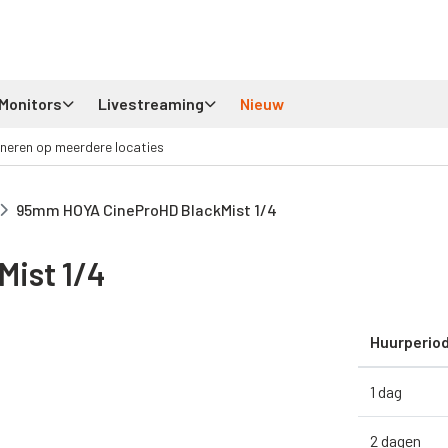
Monitors
Livestreaming
Nieuw
neren op meerdere locaties
95mm HOYA CineProHD BlackMist 1/4
ist 1/4
Huurperio
1 dag
2 dagen