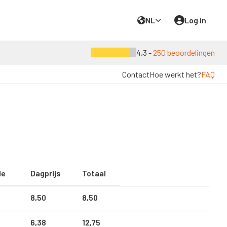
NL
Log in
4,3 -
250 beoordelingen
Contact
Hoe werkt het?
FAQ
de
Dagprijs
Totaal
8,
50
8,
50
6,
38
12,
75