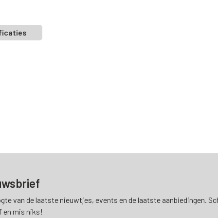
ficaties
uwsbrief
ogte van de laatste nieuwtjes, events en de laatste aanbiedingen. Schr
f en mis niks!