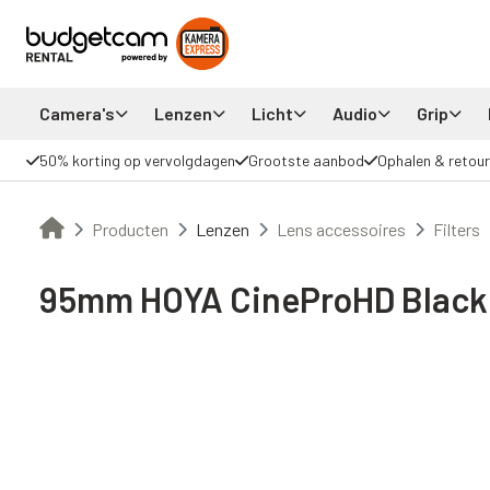
Camera's
Lenzen
Licht
Audio
Grip
50% korting op vervolgdagen
Grootste aanbod
Ophalen & retour
Producten
Lenzen
Lens accessoires
Filters
95mm HOYA CineProHD BlackM