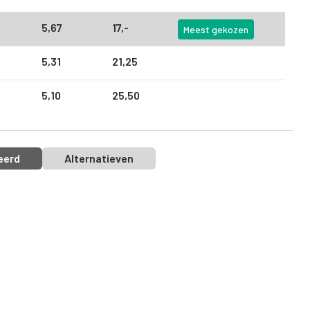
5,
67
17,
-
Meest gekozen
5,
31
21,
25
5,
10
25,
50
eerd
Alternatieven