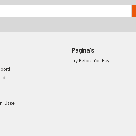
Pagina's
Try Before You Buy
oord
uid
n IJssel