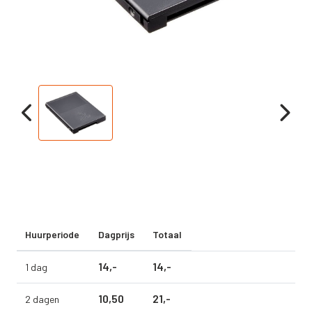
Huurperiode
Dagprijs
Totaal
14,
-
14,
-
1 dag
10,
50
21,
-
2 dagen