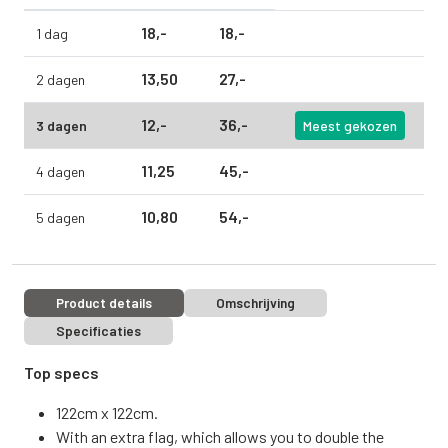
18,
-
18,
-
1 dag
13,
50
27,
-
2 dagen
12,
-
36,
-
3 dagen
Meest gekozen
11,
25
45,
-
4 dagen
10,
80
54,
-
5 dagen
Product details
Omschrijving
Specificaties
Top specs
122cm x 122cm.
With an extra flag, which allows you to double the