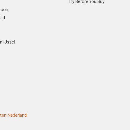
Try Before You Buy
oord
uid
n IJssel
ten Nederland