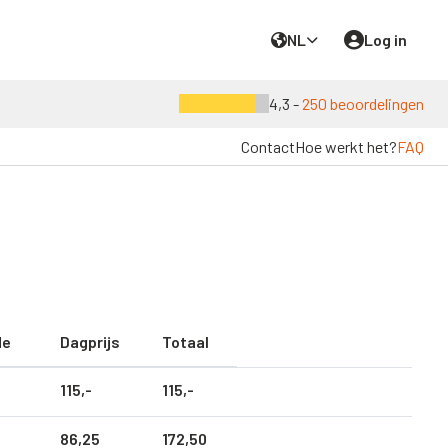
NL
Log in
4,3 -
250 beoordelingen
Contact
Hoe werkt het?
FAQ
de
Dagprijs
Totaal
115,
-
115,
-
86,
25
172,
50