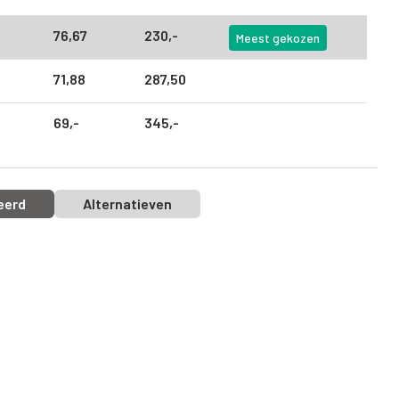
76,
67
230,
-
Meest gekozen
71,
88
287,
50
69,
-
345,
-
eerd
Alternatieven