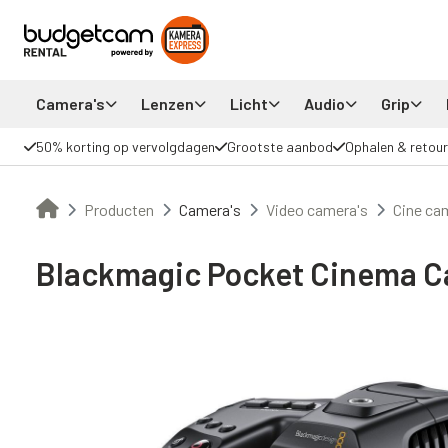
Camera's
Lenzen
Licht
Audio
Grip
50% korting op vervolgdagen
Grootste aanbod
Ophalen & retour
Producten
Camera's
Video camera's
Cine ca
Blackmagic Pocket Cinema C