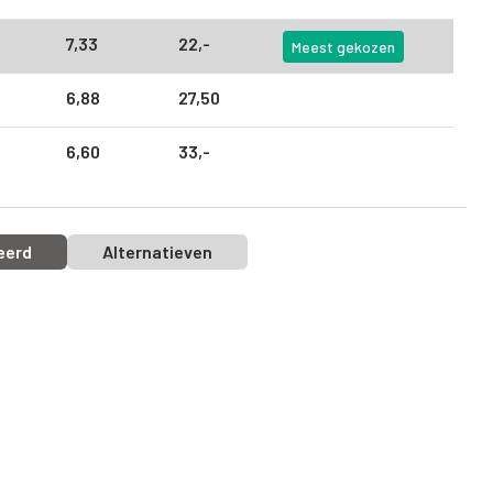
7,
33
22,
-
Meest gekozen
6,
88
27,
50
6,
60
33,
-
eerd
Alternatieven