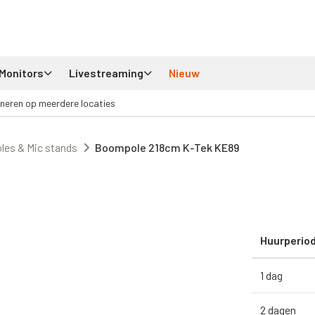
Monitors
Livestreaming
Nieuw
neren op meerdere locaties
es & Mic stands
Boompole 218cm K-Tek KE89
Huurperio
1 dag
2 dagen