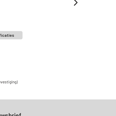
ficaties
vestiging)
uwsbrief