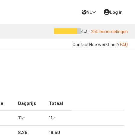
NL
Log in
4,3 -
250 beoordelingen
Contact
Hoe werkt het?
FAQ
de
Dagprijs
Totaal
11,
-
11,
-
8,
25
16,
50