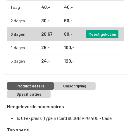
40,
-
40,
-
1 dag
30,
-
60,
-
2 dagen
26,
67
80,
-
3 dagen
Meest gekozen
25,
-
100,
-
4 dagen
24,
-
120,
-
5 dagen
Product details
Omschrijving
Specificaties
Meegeleverde accessoires
1x CFexpress (type B) card 960GB VPG 400 - Case
Top specs