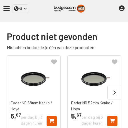
NL
Product niet gevonden
Misschien bedoelde je één van deze producten
Fader ND 58mm Kenko /
Fader ND 52mm Kenko /
Hoya
Hoya
5,
5,
67
67
per dag bij 3
per dag bij 3
dagen huren
dagen huren