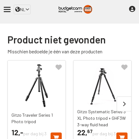
NL
Product niet gevonden
Misschien bedoelde je één van deze producten
Gitzo Systematic Series 3
Gitzo Traveler Series 1
XL Photo tripod + GHF3W
Photo tripod
3-way fluid head
12,
-
22,
67
per dag bij 3
per dag bij 3