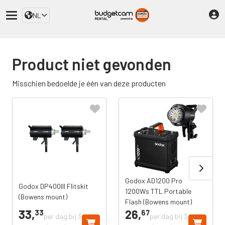
NL
Product niet gevonden
Misschien bedoelde je één van deze producten
Godox AD1200 Pro
Godox DP400III Flitskit
1200Ws TTL Portable
(Bowens mount)
Flash (Bowens mount)
33,
26,
33
67
per dag bij 3
per dag bij 3