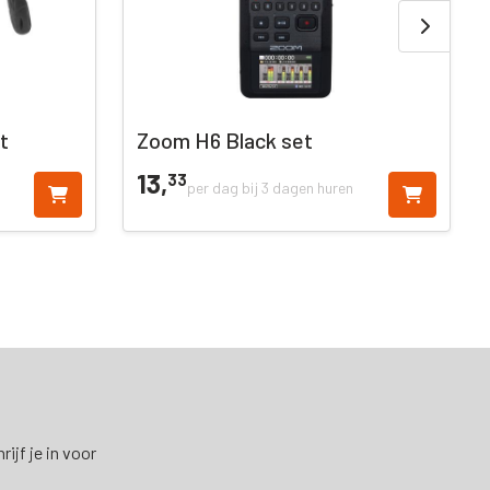
t
Zoom H6 Black set
13,
33
per dag bij 3 dagen huren
ijf je in voor