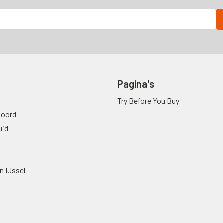
Pagina's
Try Before You Buy
oord
uid
n IJssel