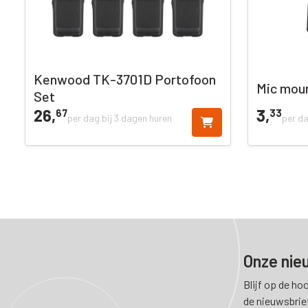
Kenwood TK-3701D Portofoon
Mic mou
Set
26,
3,
67
33
per dag bij 3 dagen huren
per da
Onze nie
Blijf op de ho
de nieuwsbrie