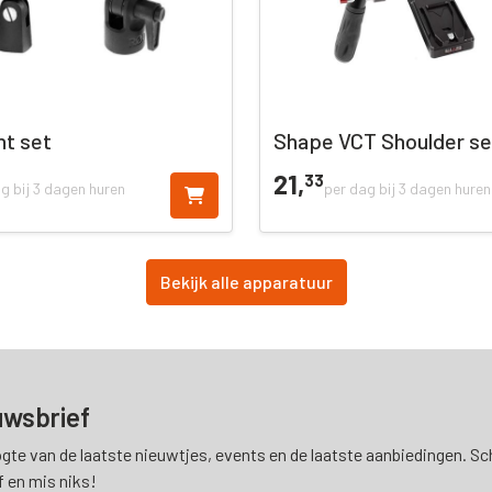
nt set
Shape VCT Shoulder se
21,
33
g bij 3 dagen huren
per dag bij 3 dagen huren
Bekijk alle apparatuur
uwsbrief
ogte van de laatste nieuwtjes, events en de laatste aanbiedingen. Schr
f en mis niks!