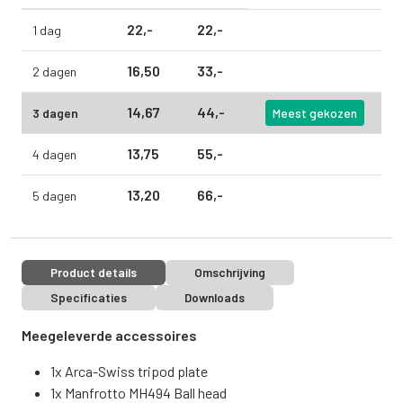
22,
-
22,
-
1 dag
16,
50
33,
-
2 dagen
14,
67
44,
-
3 dagen
Meest gekozen
13,
75
55,
-
4 dagen
13,
20
66,
-
5 dagen
Product details
Omschrijving
Specificaties
Downloads
Meegeleverde accessoires
1x Arca-Swiss tripod plate
1x Manfrotto MH494 Ball head