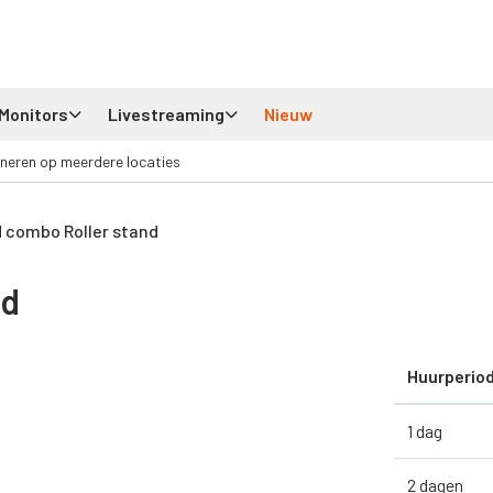
Monitors
Livestreaming
Nieuw
neren op meerdere locaties
 combo Roller stand
nd
Huurperio
1 dag
2 dagen