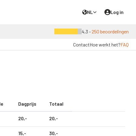
NL
Log in
4,3 -
250 beoordelingen
Contact
Hoe werkt het?
FAQ
de
Dagprijs
Totaal
20,
-
20,
-
15,
-
30,
-