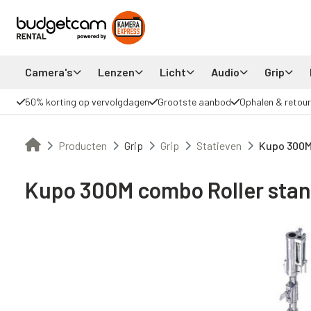
Camera's
Lenzen
Licht
Audio
Grip
50% korting op vervolgdagen
Grootste aanbod
Ophalen & retour
Producten
Grip
Grip
Statieven
Kupo 300M
Kupo 300M combo Roller sta