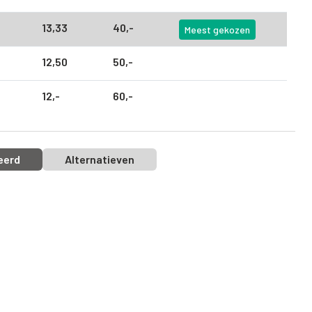
13,
33
40,
-
Meest gekozen
12,
50
50,
-
12,
-
60,
-
eerd
Alternatieven