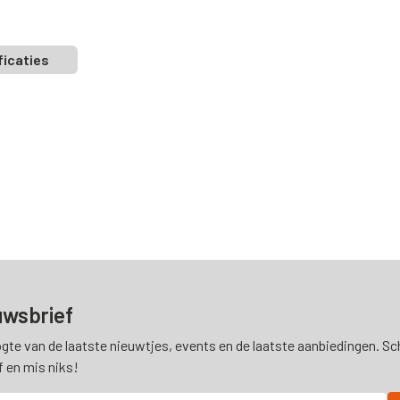
ficaties
uwsbrief
ogte van de laatste nieuwtjes, events en de laatste aanbiedingen. Schr
f en mis niks!