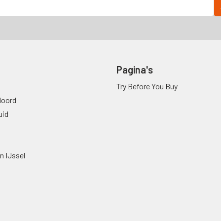
Pagina's
Try Before You Buy
oord
uid
n IJssel