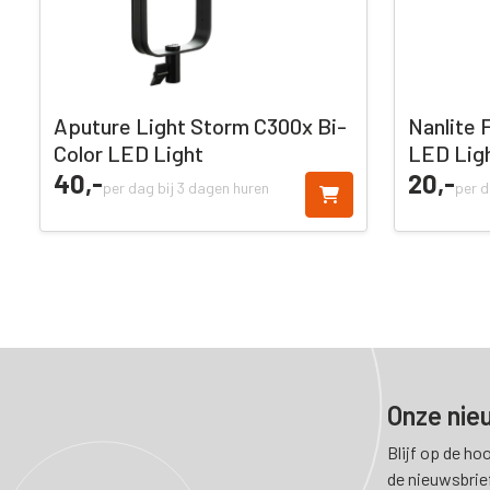
Aputure Light Storm C300x Bi-
Nanlite 
Color LED Light
LED Lig
40,
-
20,
-
per dag bij 3 dagen huren
per d
Onze nie
Blijf op de ho
de nieuwsbrie