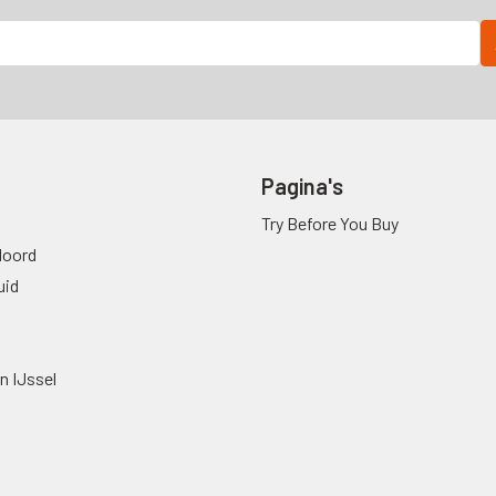
Pagina's
Try Before You Buy
oord
uid
n IJssel