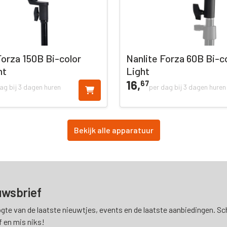
Forza 150B Bi-color
Nanlite Forza 60B Bi-c
ht
Light
16,
67
ag bij 3 dagen huren
per dag bij 3 dagen huren
Bekijk alle apparatuur
uwsbrief
ogte van de laatste nieuwtjes, events en de laatste aanbiedingen. Schr
f en mis niks!