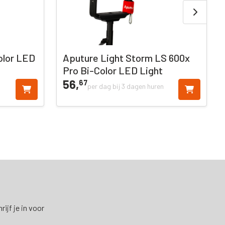
olor LED
Aputure Light Storm LS 600x
Pro Bi-Color LED Light
56,
67
per dag bij 3 dagen huren
ijf je in voor