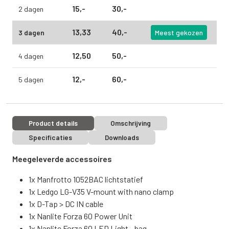
15,
-
30,
-
2 dagen
13,
33
40,
-
3 dagen
Meest gekozen
12,
50
50,
-
4 dagen
12,
-
60,
-
5 dagen
Product details
Omschrijving
Specificaties
Downloads
Meegeleverde accessoires
1x Manfrotto 1052BAC lichtstatief
1x Ledgo LG-V35 V-mount with nano clamp
1x D-Tap > DC IN cable
1x Nanlite Forza 60 Power Unit
1x Nanlite Forza 60 LED Light - bag