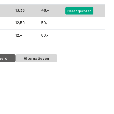
13,
33
40,
-
Meest gekozen
12,
50
50,
-
12,
-
60,
-
eerd
Alternatieven