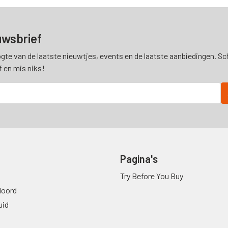
uwsbrief
ogte van de laatste nieuwtjes, events en de laatste aanbiedingen. Schr
f en mis niks!
Pagina's
Try Before You Buy
oord
uid