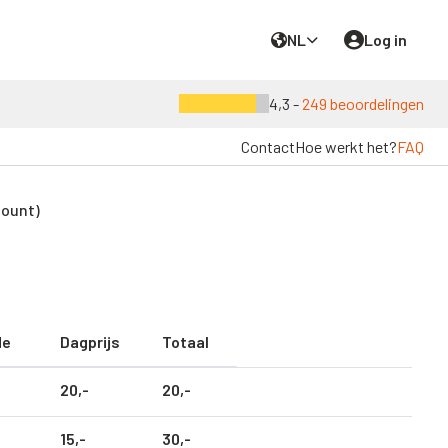
NL
Log in
4,3 -
249 beoordelingen
Contact
Hoe werkt het?
FAQ
Mount)
de
Dagprijs
Totaal
20,
-
20,
-
15,
-
30,
-