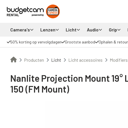
Camera's
Lenzen
Licht
Audio
Grip
50% korting op vervolgdagen
Grootste aanbod
Ophalen & retour
Producten
Licht
Licht accessoires
Modifiers
Nanlite Projection Mount 19° 
150 (FM Mount)