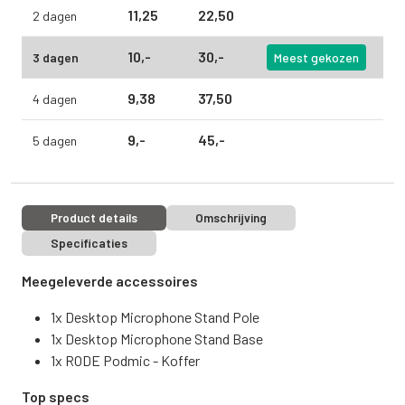
11,
25
22,
50
2 dagen
10,
-
30,
-
3 dagen
Meest gekozen
9,
38
37,
50
4 dagen
9,
-
45,
-
5 dagen
Product details
Omschrijving
Specificaties
Meegeleverde accessoires
1x Desktop Microphone Stand Pole
1x Desktop Microphone Stand Base
1x RODE Podmic - Koffer
Top specs