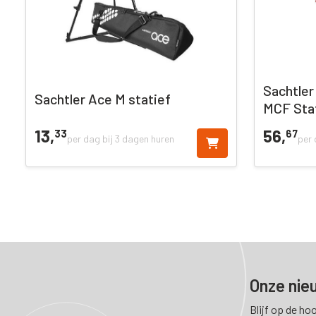
Sachtler
Sachtler Ace M statief
MCF Sta
13,
56,
33
67
per dag bij 3 dagen huren
per 
Onze nie
Blijf op de ho