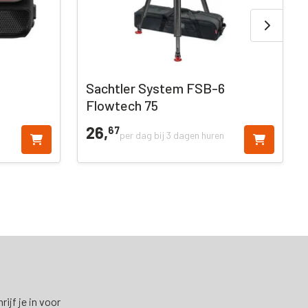
Sachtler System FSB-6
Flowtech 75
26,
67
per dag bij 3 dagen huren
ijf je in voor