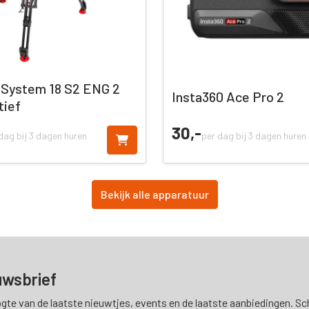
 System 18 S2 ENG 2
Insta360 Ace Pro 2
tief
30,
-
dag bij 3 dagen huren
per dag bij 3 dagen huren
Bekijk alle apparatuur
uwsbrief
ogte van de laatste nieuwtjes, events en de laatste aanbiedingen. Schr