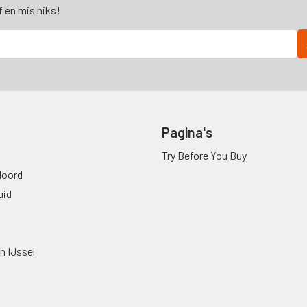
f en mis niks!
Pagina's
Try Before You Buy
oord
uid
n IJssel