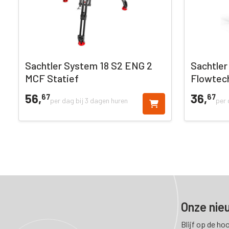
Sachtler System 18 S2 ENG 2
Sachtle
MCF Statief
Flowtec
56,
36,
67
67
per dag bij 3 dagen huren
per 
Onze nie
Blijf op de ho