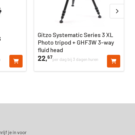
Gitzo Systematic Series 3 XL
6
Photo tripod + GHF3W 3-way
fluid head
22,
67
n
per dag bij 3 dagen huren
ijf je in voor