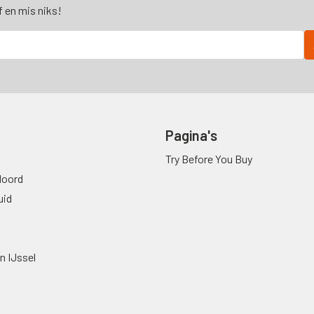
f en mis niks!
Pagina's
Try Before You Buy
oord
uid
n IJssel