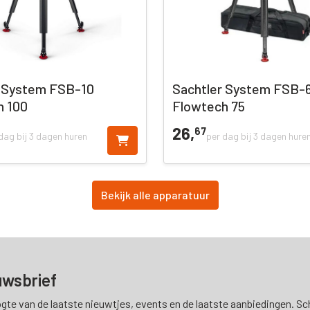
r System FSB-10
Sachtler System FSB-
h 100
Flowtech 75
26,
67
dag bij 3 dagen huren
per dag bij 3 dagen hure
Bekijk alle apparatuur
uwsbrief
ogte van de laatste nieuwtjes, events en de laatste aanbiedingen. Schr