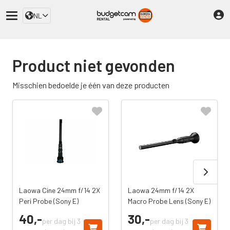
NL
Product niet gevonden
Misschien bedoelde je één van deze producten
Laowa Cine 24mm f/14 2X
Laowa 24mm f/14 2X
Peri Probe (Sony E)
Macro Probe Lens (Sony E)
40,
-
30,
-
per dag bij 3
per dag bij 3