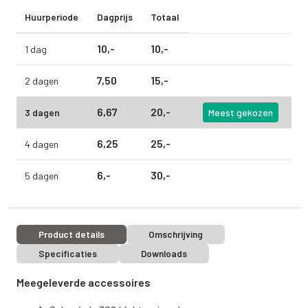
Huurperiode
Dagprijs
Totaal
10,
-
10,
-
1 dag
7,
50
15,
-
2 dagen
6,
67
20,
-
3 dagen
Meest gekozen
6,
25
25,
-
4 dagen
6,
-
30,
-
5 dagen
Product details
Omschrijving
Specificaties
Downloads
Meegeleverde accessoires