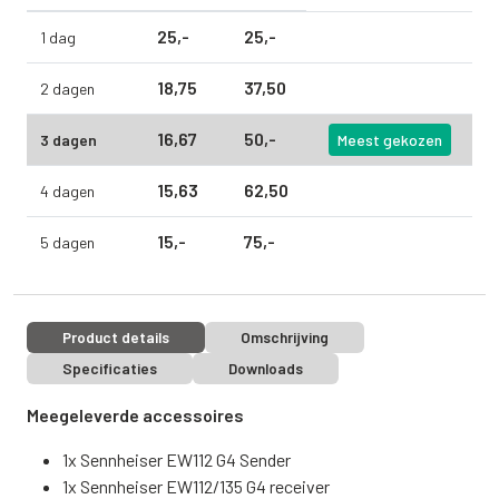
25,
-
25,
-
1 dag
18,
75
37,
50
2 dagen
16,
67
50,
-
3 dagen
Meest gekozen
15,
63
62,
50
4 dagen
15,
-
75,
-
5 dagen
Product details
Omschrijving
Specificaties
Downloads
Meegeleverde accessoires
1x Sennheiser EW112 G4 Sender
1x Sennheiser EW112/135 G4 receiver