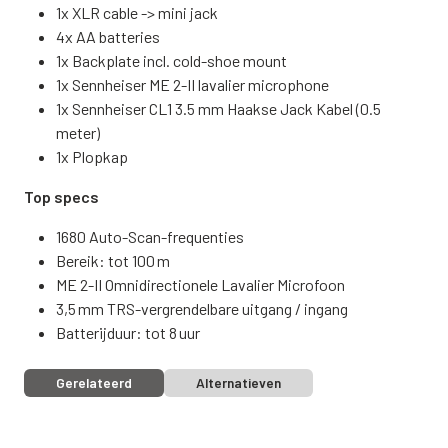
1x XLR cable -> mini jack
4x AA batteries
1x Backplate incl. cold-shoe mount
1x Sennheiser ME 2-II lavalier microphone
1x Sennheiser CL1 3.5 mm Haakse Jack Kabel (0.5
meter)
1x Plopkap
Top specs
1680 Auto-Scan-frequenties
Bereik: tot 100 m
ME 2-II Omnidirectionele Lavalier Microfoon
3,5 mm TRS-vergrendelbare uitgang / ingang
Batterijduur: tot 8 uur
Gerelateerd
Alternatieven