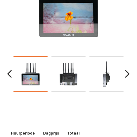
Huurperiode
Dagprijs
Totaal