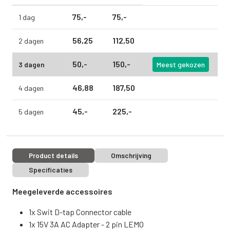
75,
-
75,
-
1 dag
56,
25
112,
50
2 dagen
50,
-
150,
-
3 dagen
Meest gekozen
46,
88
187,
50
4 dagen
45,
-
225,
-
5 dagen
Product details
Omschrijving
Specificaties
Meegeleverde accessoires
1x Swit D-tap Connector cable
1x 15V 3A AC Adapter - 2 pin LEMO