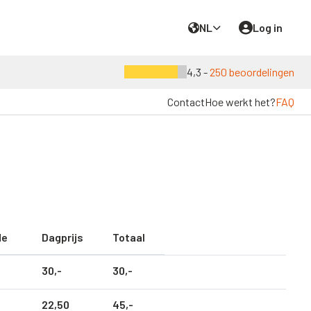
NL
Log in
4,3 -
250 beoordelingen
Contact
Hoe werkt het?
FAQ
de
Dagprijs
Totaal
30,
-
30,
-
22,
50
45,
-