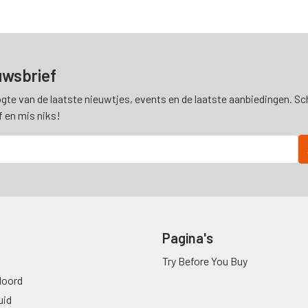
uwsbrief
ogte van de laatste nieuwtjes, events en de laatste aanbiedingen. Schr
f en mis niks!
Pagina's
Try Before You Buy
oord
uid