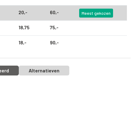
20,
-
60,
-
Meest gekozen
18,
75
75,
-
18,
-
90,
-
eerd
Alternatieven