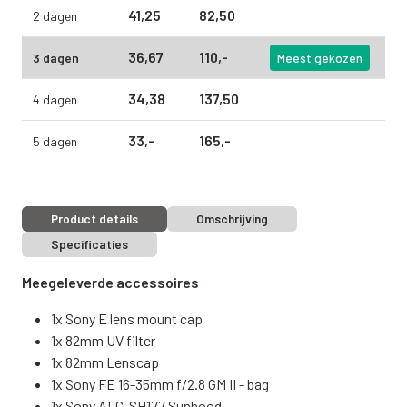
41,
25
82,
50
2 dagen
36,
67
110,
-
3 dagen
Meest gekozen
34,
38
137,
50
4 dagen
33,
-
165,
-
5 dagen
Product details
Omschrijving
Specificaties
Meegeleverde accessoires
1x Sony E lens mount cap
1x 82mm UV filter
1x 82mm Lenscap
1x Sony FE 16-35mm f/2.8 GM II - bag
1x Sony ALC-SH177 Sunhood