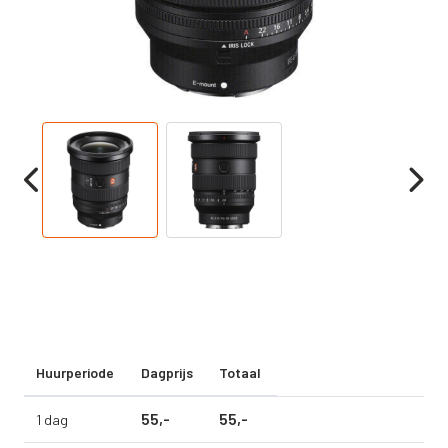
Huurperiode
Dagprijs
Totaal
55,
-
55,
-
1 dag